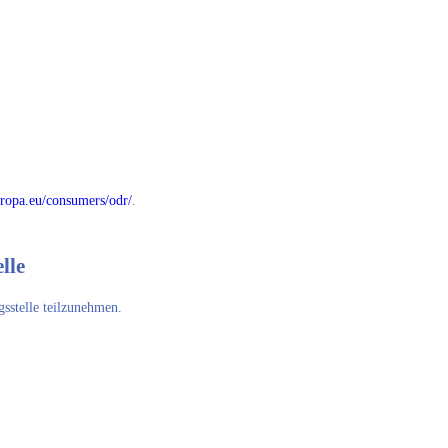
europa.eu/consumers/odr/
.
lle
gsstelle teilzunehmen.